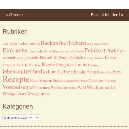
«
Grosser
Besuch bei der La
Post navigation
Lagerräumungsverkauf
Pasteria Italiana GmbH in
Rubriken
bei perfekt-schlafen und
Birkenwerer
»
Backen
bäckerei
Brot
Asia Lebenmittel
Asia
dong xuan center
schöne-träume in Berlin
Einkaufen
Feinkost
Fisch
fisch
Eisenbahnstraße
Espresso
eurogida berlin
Fleisch & Wurst
Gebäck
Italien
schmidt wrangelstraße
Gemüse
Indisch
Kreuzberg
Lachs
Italienisches
Käse
Kolja Kleeberg
Lakritze
lebensmittel berlin
Low Carb
markthalle neun
Pizza
Pasta
Pilze
Rezepte
Snacks
Salat
Shoppen
Türkisches
Spanisches
Tapas
Vietnam
Vorspeisen
Wochenmarkt
Weihnachten
Wild
Weihnachtsmenüs
Wrangelkietz
Wrangelstraße
Kategorien
Kategorien