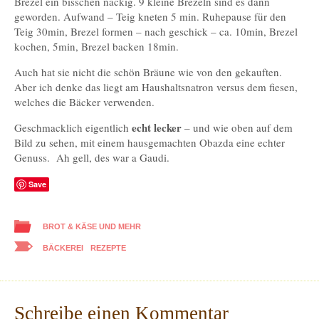
Brezel ein bisschen nackig. 9 kleine Brezeln sind es dann
geworden. Aufwand – Teig kneten 5 min. Ruhepause für den
Teig 30min, Brezel formen – nach geschick – ca. 10min, Brezel
kochen, 5min, Brezel backen 18min.
Auch hat sie nicht die schön Bräune wie von den gekauften.
Aber ich denke das liegt am Haushaltsnatron versus dem fiesen,
welches die Bäcker verwenden.
echt lecker
Geschmacklich eigentlich
– und wie oben auf dem
Bild zu sehen, mit einem hausgemachten Obazda eine echter
Genuss. Ah gell, des war a Gaudi.
Save
BROT & KÄSE UND MEHR
BÄCKEREI
REZEPTE
Schreibe einen Kommentar