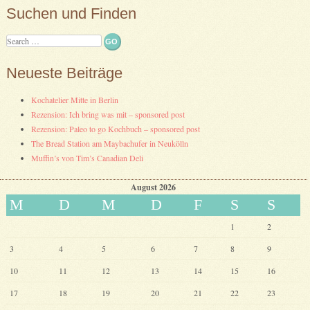
Suchen und Finden
Search
Neueste Beiträge
Kochatelier Mitte in Berlin
Rezension: Ich bring was mit – sponsored post
Rezension: Paleo to go Kochbuch – sponsored post
The Bread Station am Maybachufer in Neukölln
Muffin’s von Tim’s Canadian Deli
August 2026
M
D
M
D
F
S
S
1
2
3
4
5
6
7
8
9
10
11
12
13
14
15
16
17
18
19
20
21
22
23