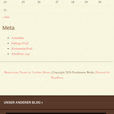
24
25
26
27
28
29
30
31
« Dez.
Meta
Anmelden
Eintrags-Feed
Kommentar-Feed
WordPress.org
Buttercream Theme by Caroline Moore
| Copyright 2026 Foodhunter Berlin |
Powered by
WordPress
Skip to content
Menu
UNSER ANDERER BLOG