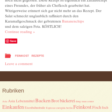
eines Freundes, der früher als Chefkoch gearbeitet hat.
Witzigerweise erinnert sich gar nicht mehr an das Rezept. Der
Salat schmeckt unglaublich raffiniert durch den
Karamallgeschmack der gebratenen
Bananenchips
und dem salzigen Feta. KÖSTLICH!
Continue reading
»
Save
FEINKOST
REZEPTE
Leave a comment
Post navigation
Rubriken
Backen
bäckerei
Brot
Asia Lebenmittel
Asia
dong xuan center
Einkaufen
Feinkost
Fisch
fisch
Eisenbahnstraße
Espresso
eurogida berlin