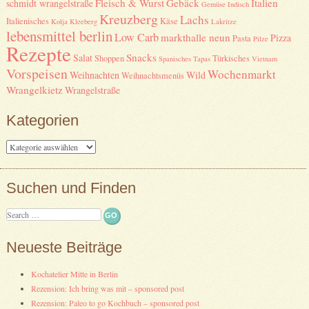
Fleisch & Wurst
Gebäck
Italien
schmidt wrangelstraße
Gemüse
Indisch
Kreuzberg
Lachs
Italienisches
Käse
Kolja Kleeberg
Lakritze
lebensmittel berlin
Low Carb
markthalle neun
Pizza
Pasta
Pilze
Rezepte
Snacks
Salat
Shoppen
Türkisches
Spanisches
Tapas
Vietnam
Vorspeisen
Wochenmarkt
Weihnachten
Wild
Weihnachtsmenüs
Wrangelkietz
Wrangelstraße
Kategorien
Kategorien
Suchen und Finden
Search
Neueste Beiträge
Kochatelier Mitte in Berlin
Rezension: Ich bring was mit – sponsored post
Rezension: Paleo to go Kochbuch – sponsored post