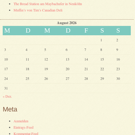
The Bread Station am Maybachufer in Neukölln
Muffin’s von Tim’s Canadian Deli
August 2026
M
D
M
D
F
S
S
1
2
3
4
5
6
7
8
9
10
11
12
13
14
15
16
17
18
19
20
21
22
23
24
25
26
27
28
29
30
31
« Dez.
Meta
Anmelden
Eintrags-Feed
Kommentar-Feed