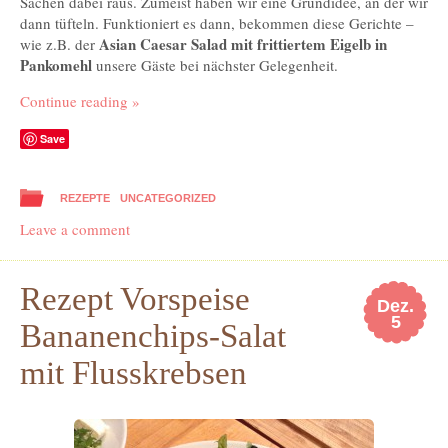
Sachen dabei raus. Zumeist haben wir eine Grundidee, an der wir
dann tüfteln. Funktioniert es dann, bekommen diese Gerichte –
Asian Caesar Salad mit frittiertem Eigelb in
wie z.B. der
Pankomehl
unsere Gäste bei nächster Gelegenheit.
Continue reading
»
Save
REZEPTE
UNCATEGORIZED
Leave a comment
Rezept Vorspeise
Dez.
5
Bananenchips-Salat
mit Flusskrebsen