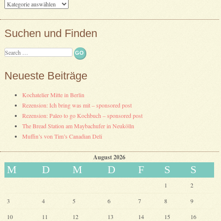
Kategorien
Suchen und Finden
Search
Neueste Beiträge
Kochatelier Mitte in Berlin
Rezension: Ich bring was mit – sponsored post
Rezension: Paleo to go Kochbuch – sponsored post
The Bread Station am Maybachufer in Neukölln
Muffin’s von Tim’s Canadian Deli
August 2026
M
D
M
D
F
S
S
1
2
3
4
5
6
7
8
9
10
11
12
13
14
15
16