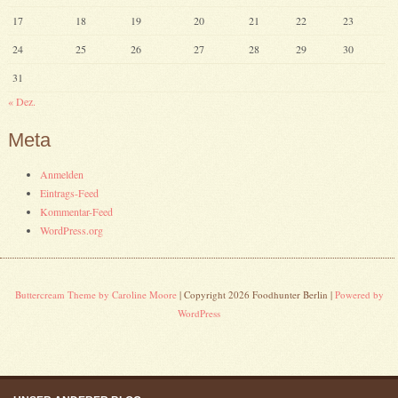
17
18
19
20
21
22
23
24
25
26
27
28
29
30
31
« Dez.
Meta
Anmelden
Eintrags-Feed
Kommentar-Feed
WordPress.org
Buttercream Theme by Caroline Moore
| Copyright 2026 Foodhunter Berlin |
Powered by
WordPress
Skip to content
Menu