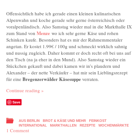
Offensichtlich habe ich gerade einen kleinen kulinarischen
Alpenwahn und koche gerade sehr gerne österreichisch oder
voralpenländisch. Also Samstag wieder mal in die Markthalle IX
Menze
zum Stand von
wo ich sehr gerne Käse und rohen
Schinken kaufe. Besonders hat es mir der Rahmemmentaler
angetan. Er kostet 1.99€ / 100g und schmeckt wirklich sahnig
und nussig zugleich. Daher kommt er doch recht oft bei uns auf
den Tisch (na ja eher in den Mund). Also Samstag wieder ein
Stückchen gekauft und dabei kamen wir in’s plaudern und
Alexander – der nette Verkäufer – hat mir sein Lieblingsrezept
Bregenzerwälder Käsesuppe
für eine
verraten.
Continue reading
»
Save
AUS BERLIN
BROT & KÄSE UND MEHR
FEINKOST
INTERNATIONAL
MARKTHALLEN
REZEPTE
WOCHENMÄRKTE
1 Comment