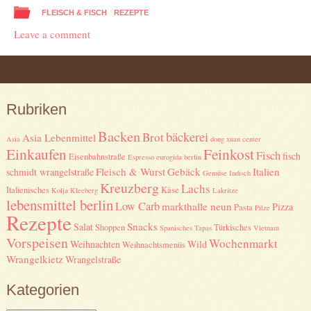
FLEISCH & FISCH
REZEPTE
Leave a comment
Post navigation
Rubriken
Backen
bäckerei
Brot
Asia Lebenmittel
Asia
dong xuan center
Einkaufen
Feinkost
Fisch
fisch
Eisenbahnstraße
Espresso
eurogida berlin
Fleisch & Wurst
Gebäck
Italien
schmidt wrangelstraße
Gemüse
Indisch
Kreuzberg
Lachs
Italienisches
Käse
Kolja Kleeberg
Lakritze
lebensmittel berlin
Low Carb
markthalle neun
Pizza
Pasta
Pilze
Rezepte
Snacks
Salat
Shoppen
Türkisches
Spanisches
Tapas
Vietnam
Vorspeisen
Wochenmarkt
Weihnachten
Wild
Weihnachtsmenüs
Wrangelkietz
Wrangelstraße
Kategorien