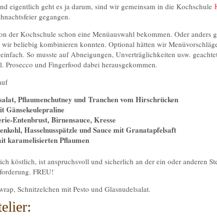
d eigentlich geht es ja darum, sind wir gemeinsam in die Kochschule
ihnachtsfeier gegangen.
 von der Kochschule schon eine Menüauswahl bekommen. Oder anders ges
e wir beliebig kombinieren konnten. Optional hätten wir Menüvorschläg
einfach. So musste auf Abneigungen, Unverträglichkeiten usw. geachte
l. Prosecco und Fingerfood dabei herausgekommen.
auf
salat, Pflaumenchutney und Tranchen vom Hirschrücken
t Gänsekeulepraline
erie-Entenbrust, Birnensauce, Kresse
enkohl, Hasselnusspätzle und Sauce mit Granatapfelsaft
it karamelisierten Pflaumen
ich köstlich, ist anspruchsvoll und sicherlich an der ein oder anderen Ste
forderung. FREU!
ap, Schnitzelchen mit Pesto und Glasnudelsalat.
lier: