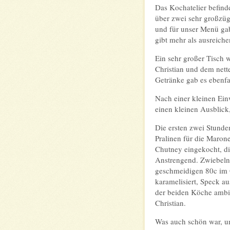
Das Kochatelier befinde
über zwei sehr großzü
und für unser Menü gab 
gibt mehr als ausreich
Ein sehr großer Tisch 
Christian und dem nett
Getränke gab es ebenfa
Nach einer kleinen Ein
einen kleinen Ausblick
Die ersten zwei Stunde
Pralinen für die Maron
Chutney eingekocht, di
Anstrengend. Zwiebeln 
geschmeidigen 80c im O
karamelisiert, Speck a
der beiden Köche ambit
Christian.
Was auch schön war, un