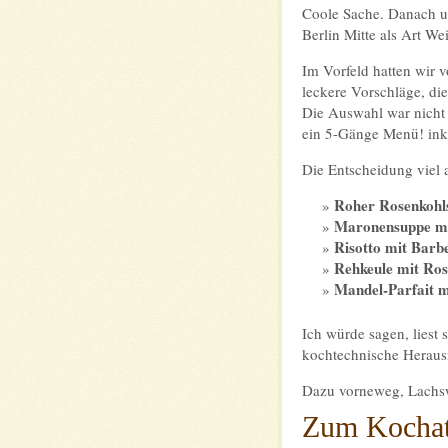
Coole Sache. Danach un
Berlin Mitte als Art We
Im Vorfeld hatten wir
leckere Vorschläge, di
Die Auswahl war nicht 
ein 5-Gänge Menü! ink
Die Entscheidung viel 
Roher Rosenkohl
Maronensuppe mi
Risotto mit Barb
Rehkeule mit Ros
Mandel-Parfait m
Ich würde sagen, liest s
kochtechnische Heraus
Dazu vorneweg, Lachswr
Zum Kochate