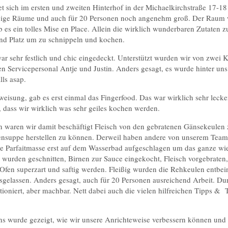
t sich im ersten und zweiten Hinterhof in der Michaelkirchstraße 17-18 i
gige Räume und auch für 20 Personen noch angenehm groß. Der Raum 
es ein tolles Mise en Place. Allein die wirklich wunderbaren Zutaten zu
end Platz um zu schnippeln und kochen.
war sehr festlich und chic eingedeckt. Unterstützt wurden wir von zwei
en Servicepersonal Antje und Justin. Anders gesagt, es wurde hinter un
lls asap.
weisung, gab es erst einmal das Fingerfood. Das war wirklich sehr lecke
, dass wir wirklich was sehr geiles kochen werden.
n waren wir damit beschäftigt Fleisch von den gebratenen Gänsekeulen 
ensuppe herstellen zu können. Derweil haben andere von unserem Team
e Parfaitmasse erst auf dem Wasserbad aufgeschlagen um das ganze wie
wurden geschnitten, Birnen zur Sauce eingekocht, Fleisch vorgebraten,
fen superzart und saftig werden. Fleißig wurden die Rehkeulen entbein
usgelassen. Anders gesagt, auch für 20 Personen ausreichend Arbeit. Du
ioniert, aber machbar. Nett dabei auch die vielen hilfreichen Tipps & 
s wurde gezeigt, wie wir unsere Anrichteweise verbessern können und 