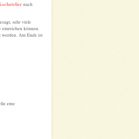
Kochatelier
nach
agt, sehr viele
e einreichen können.
t werden. Am Ende ist
lle eine