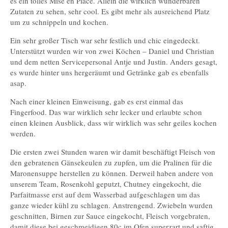
es ein tolles Mise en Place. Allein die wirklich wunderbaren
Zutaten zu sehen, sehr cool. Es gibt mehr als ausreichend Platz
um zu schnippeln und kochen.
Ein sehr großer Tisch war sehr festlich und chic eingedeckt.
Unterstützt wurden wir von zwei Köchen – Daniel und Christian
und dem netten Servicepersonal Antje und Justin. Anders gesagt,
es wurde hinter uns hergeräumt und Getränke gab es ebenfalls
asap.
Nach einer kleinen Einweisung, gab es erst einmal das
Fingerfood. Das war wirklich sehr lecker und erlaubte schon
einen kleinen Ausblick, dass wir wirklich was sehr geiles kochen
werden.
Die ersten zwei Stunden waren wir damit beschäftigt Fleisch von
den gebratenen Gänsekeulen zu zupfen, um die Pralinen für die
Maronensuppe herstellen zu können. Derweil haben andere von
unserem Team, Rosenkohl geputzt, Chutney eingekocht, die
Parfaitmasse erst auf dem Wasserbad aufgeschlagen um das
ganze wieder kühl zu schlagen. Anstrengend. Zwiebeln wurden
geschnitten, Birnen zur Sauce eingekocht, Fleisch vorgebraten,
damit diese bei geschmeidigen 80c im Ofen superzart und saftig