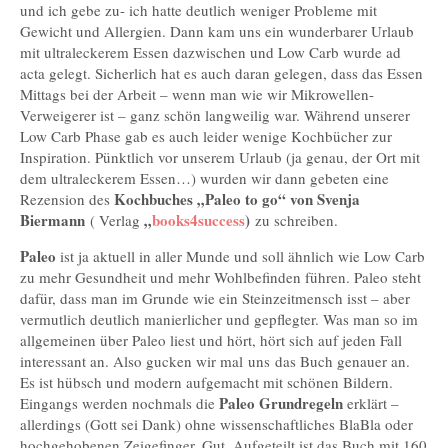
und ich gebe zu- ich hatte deutlich weniger Probleme mit
Gewicht und Allergien. Dann kam uns ein wunderbarer Urlaub
mit ultraleckerem Essen dazwischen und Low Carb wurde ad
acta gelegt. Sicherlich hat es auch daran gelegen, dass das Essen
Mittags bei der Arbeit – wenn man wie wir Mikrowellen-
Verweigerer ist – ganz schön langweilig war. Während unserer
Low Carb Phase gab es auch leider wenige Kochbücher zur
Inspiration. Pünktlich vor unserem Urlaub (ja genau, der Ort mit
dem ultraleckerem Essen…) wurden wir dann gebeten eine
Kochbuches „Paleo to go“ von Svenja
Rezension des
Biermann
„
books4success
)
( Verlag
zu schreiben.
Paleo
ist ja aktuell in aller Munde und soll ähnlich wie Low Carb
zu mehr Gesundheit und mehr Wohlbefinden führen. Paleo steht
dafür, dass man im Grunde wie ein Steinzeitmensch isst – aber
vermutlich deutlich manierlicher und gepflegter. Was man so im
allgemeinen über Paleo liest und hört, hört sich auf jeden Fall
interessant an. Also gucken wir mal uns das Buch genauer an.
Es ist hübsch und modern aufgemacht mit schönen Bildern.
Paleo Grundregeln
Eingangs werden nochmals die
erklärt –
allerdings (Gott sei Dank) ohne wissenschaftliches BlaBla oder
hochgehobenen Zeigefinger. Gut. Aufgeteilt ist das Buch mit 160