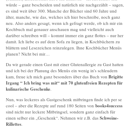
würde – ganz bescheiden und natürlich nie nachgezählt – sagen,
es sind weit über 300. Manche der Bücher sind 60 Jahre und
älter, manche, wie das, welches ich hier beschreibe, noch ganz
neu. Also anders gesagt, wenn ich gefragt werde, ob ich mir ein
Kochbuch mal genauer anschauen mag und vielleicht auch
darüber schreiben will – kommt immer ein ganz flottes – nur her
damit. Ich liebe es auf dem Sofa zu liegen, in Kochbüchern zu
blättern und Lesezeichen reinzulegen. Ihne Kochbücher Menüs
planen? Nicht bei mir…
Da wir gerade einen Gast mit einer Glutenallergie zu Gast hatten
und ich bei der Planung des Menüs ein wenig in’s schleudern
Brigitte
kam, freue ich mich ganz besonders über das Buch von
Irgang “ Ich bring was mit“ mit 70 glutenfreien Rezepten für
kulinarische Geschenke
.
Nun, was leckeres als Gastgeschenk mitbringen finde ich per se
books4success
cool – aber die Rezepte auf rund 180 Seiten von
sind nicht nur leckere Mitbringsel, sondern ganz einfach für
Schweine-
einen selber ein „Geschenk“. Nehmen wir z.B. das
Rillettes
.