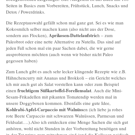
Seiten in Basics zum Vorbereiten, Frühstück, Lunch, Snacks und
Detox / Powerdrinks.
Die Rezeptauswahl gefällt schon mal ganz gut. Sei es wie man
Kokosmilch selber machen kann (also nicht aus der Dose,
Aprikosen-Dattelaufstric
sondern aus Flocken),
h – zum
Paleobrot oder eine nette Alternative zu Nutella. Das sind auf
jeden Fall schon mal ein paar Sachen dabei, die wir gerne
ausprobieren möchten (auch wenn wir bisher nicht Paleo
gegessen haben)
Zum Lunch gibt es auch sehr lecker klingende Rezepte wie z.B.
Hähnchencurry mit Ananas und Brokkoli – ein Gericht welches
ich mir auch gut als Salat vorstellen kann oder zum Beispiel
fruchtigem Süßkartoffel-Forellensalat
einen
. Auch die Mini-
Sesam-Frikadellen mit pikanten Tomatendip werden mal in
unsere Doggyboxen kommen. Ebenfalls eine gute Idee,
Kohlrabi-Apfel-Carpaccio mit Walnüss
en (ich liebe ja rohes
rote Beete Carpaccio mit schwarzen Walnüssen, Parmesan und
Feldsalat….).Also ich entdecken eine Menge Sachen die sich gut
anhören, wohl nicht Stunden in der Vorbereitung benötigen und
in der Tat prima zum mitnehmen sind (und die Kollegen neidisch