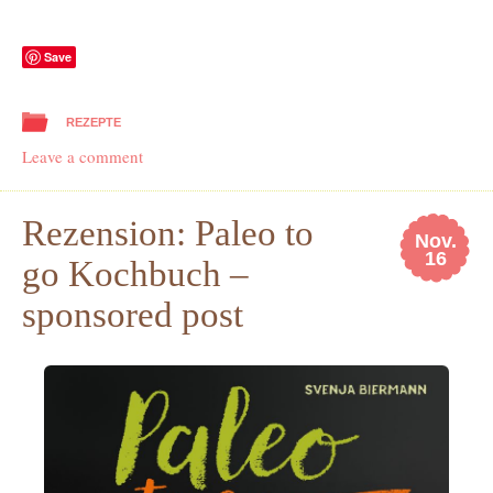
Save
REZEPTE
Leave a comment
Rezension: Paleo to
Nov.
16
go Kochbuch –
sponsored post