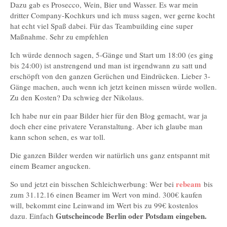
Dazu gab es Prosecco, Wein, Bier und Wasser. Es war mein
dritter Company-Kochkurs und ich muss sagen, wer gerne kocht
hat echt viel Spaß dabei. Für das Teambuilding eine super
Maßnahme. Sehr zu empfehlen
Ich würde dennoch sagen, 5-Gänge und Start um 18:00 (es ging
bis 24:00) ist anstrengend und man ist irgendwann zu satt und
erschöpft von den ganzen Gerüchen und Eindrücken. Lieber 3-
Gänge machen, auch wenn ich jetzt keinen missen würde wollen.
Zu den Kosten? Da schwieg der Nikolaus.
Ich habe nur ein paar Bilder hier für den Blog gemacht, war ja
doch eher eine privatere Veranstaltung. Aber ich glaube man
kann schon sehen, es war toll.
Die ganzen Bilder werden wir natürlich uns ganz entspannt mit
einem Beamer angucken.
rebeam
So und jetzt ein bisschen Schleichwerbung: Wer bei
bis
zum 31.12.16 einen Beamer im Wert von mind. 300€ kaufen
will, bekommt eine Leinwand im Wert bis zu 99€ kostenlos
Gutscheincode Berlin oder Potsdam eingeben.
dazu. Einfach