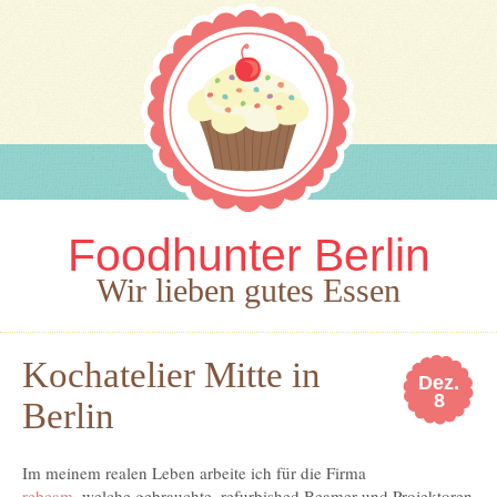
Foodhunter Berlin
Wir lieben gutes Essen
Kochatelier Mitte in
Dez.
8
Berlin
Im meinem realen Leben arbeite ich für die Firma
rebeam
, welche gebrauchte, refurbished Beamer und Projektoren