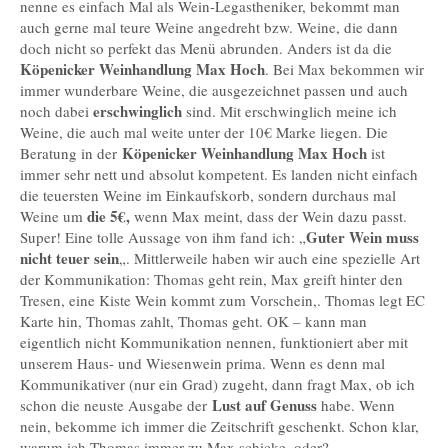
nenne es einfach Mal als Wein-Legastheniker, bekommt man
auch gerne mal teure Weine angedreht bzw. Weine, die dann
doch nicht so perfekt das Menü abrunden. Anders ist da die
Köpenicker Weinhandlung Max Hoch
. Bei Max bekommen wir
immer wunderbare Weine, die ausgezeichnet passen und auch
erschwinglich
noch dabei
sind. Mit erschwinglich meine ich
Weine, die auch mal weite unter der 10€ Marke liegen. Die
Köpenicker Weinhandlung Max Hoch
Beratung in der
ist
immer sehr nett und absolut kompetent. Es landen nicht einfach
die teuersten Weine im Einkaufskorb, sondern durchaus mal
die 5€,
Weine um
wenn Max meint, dass der Wein dazu passt.
Guter Wein muss
Super! Eine tolle Aussage von ihm fand ich: „
nicht teuer sein
„. Mittlerweile haben wir auch eine spezielle Art
der Kommunikation: Thomas geht rein, Max greift hinter den
Tresen, eine Kiste Wein kommt zum Vorschein,. Thomas legt EC
Karte hin, Thomas zahlt, Thomas geht. OK – kann man
eigentlich nicht Kommunikation nennen, funktioniert aber mit
unserem Haus- und Wiesenwein prima. Wenn es denn mal
Kommunikativer (nur ein Grad) zugeht, dann fragt Max, ob ich
Lust auf Genuss
schon die neuste Ausgabe der
habe. Wenn
nein, bekomme ich immer die Zeitschrift geschenkt. Schon klar,
warum ich Thomas immer zu Max schicke, oder?