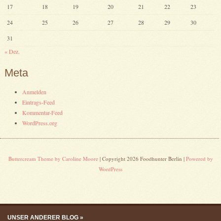
17
18
19
20
21
22
23
24
25
26
27
28
29
30
31
« Dez.
Meta
Anmelden
Eintrags-Feed
Kommentar-Feed
WordPress.org
Buttercream Theme by Caroline Moore
| Copyright 2026 Foodhunter Berlin |
Powered by
WordPress
Skip to content
Menu
UNSER ANDERER BLOG