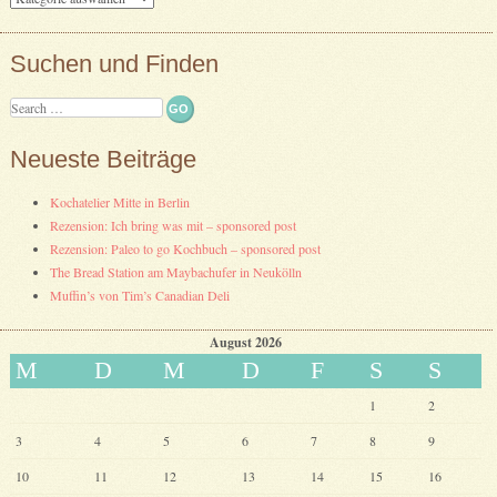
Suchen und Finden
Search
Neueste Beiträge
Kochatelier Mitte in Berlin
Rezension: Ich bring was mit – sponsored post
Rezension: Paleo to go Kochbuch – sponsored post
The Bread Station am Maybachufer in Neukölln
Muffin’s von Tim’s Canadian Deli
August 2026
M
D
M
D
F
S
S
1
2
3
4
5
6
7
8
9
10
11
12
13
14
15
16