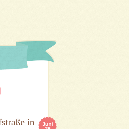
n
straße in
Juni
26