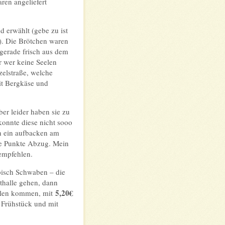
en angeliefert
nd erwählt (gebe zu ist
l). Die Brötchen waren
 gerade frisch aus dem
r wer keine Seelen
zelstraße, welche
it Bergkäse und
er leider haben sie zu
onnte diese nicht sooo
ch ein aufbacken am
le Punkte Abzug. Mein
 empfehlen.
pisch Schwaben – die
thalle gehen, dann
5,20€
 Polen kommen, mit
m Frühstück und mit