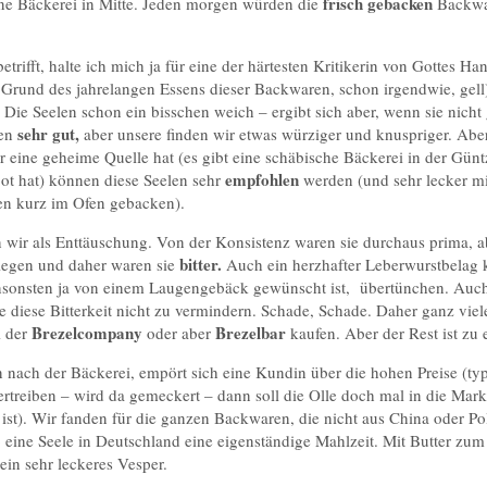
frisch gebacken
eine Bäckerei in Mitte. Jeden morgen würden die
Backwar
etrifft, halte ich mich ja für eine der härtesten Kritikerin von Gottes Ha
f Grund des jahrelangen Essens dieser Backwaren, schon irgendwie, gel
. Die Seelen schon ein bisschen weich – ergibt sich aber, wenn sie nicht
sehr gut,
ren
aber unsere finden wir etwas würziger und knuspriger. Abe
r eine geheime Quelle hat (es gibt eine schäbische Bäckerei in der Günt
empfohlen
ot hat) können diese Seelen sehr
werden (und sehr lecker m
n kurz im Ofen gebacken).
wir als Enttäuschung. Von der Konsistenz waren sie durchaus prima, ab
bitter.
legen und daher waren sie
Auch ein herzhafter Leberwurstbelag k
e ansonsten ja von einem Laugengebäck gewünscht ist, übertünchen. Au
 diese Bitterkeit nicht zu vermindern. Schade, Schade. Daher ganz vie
Brezelcompany
Brezelbar
i der
oder aber
kaufen. Aber der Rest ist zu
 nach der Bäckerei, empört sich eine Kundin über die hohen Preise (ty
rtreiben – wird da gemeckert – dann soll die Olle doch mal in die Mark
r ist). Wir fanden für die ganzen Backwaren, die nicht aus China oder
 so eine Seele in Deutschland eine eigenständige Mahlzeit. Mit Butter zu
ein sehr leckeres Vesper.