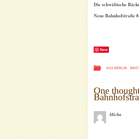
Die schwäbische Bäcker
Neue Bahnhofstraße 8 
Save
AUS BERLIN
BROT
One thought
Bahnhofstra
Micha