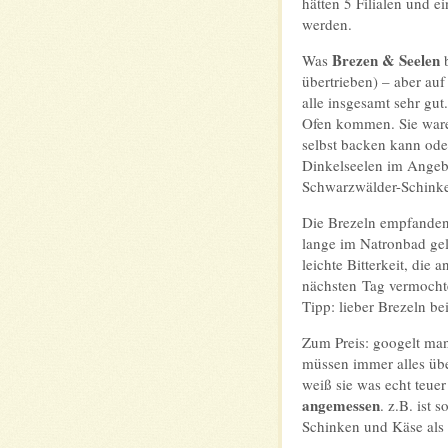
hätten 5 Filialen und 
werden.
Brezen & Seelen
Was
b
übertrieben) – aber au
alle insgesamt sehr gut
Ofen kommen. Sie wa
selbst backen kann ode
Dinkelseelen im Angeb
Schwarzwälder-Schinke
Die Brezeln empfanden 
lange im Natronbad ge
leichte Bitterkeit, di
nächsten Tag vermochte
Tipp: lieber Brezeln be
Zum Preis: googelt man
müssen immer alles übe
weiß sie was echt teue
angemessen
. z.B. ist
Schinken und Käse als 