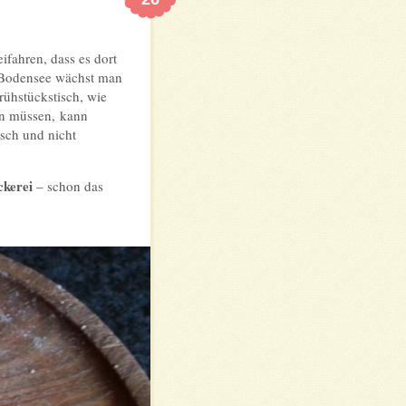
fahren, dass es dort
m Bodensee wächst man
ühstückstisch, wie
en müssen, kann
isch und nicht
ckerei
– schon das