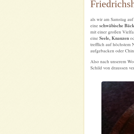
Friedrichs
als wir am Samstag auf
schwäbische Bäck
eine
mit einer großen Vielf
Seele, Knauzen
eine
o
trefflich auf höchstem
aufgebacken oder Chin
Also nach unserem Woc
Schild von draussen ve