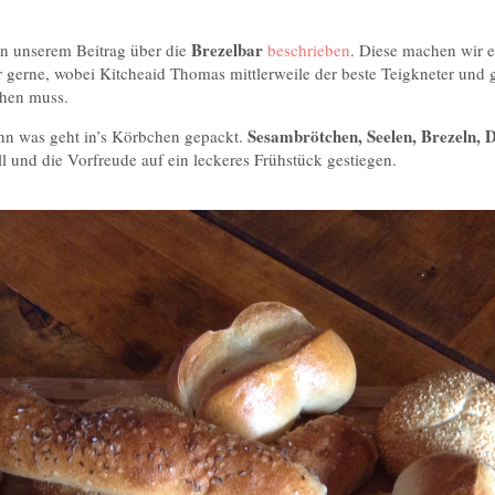
Brezelbar
 in unserem Beitrag über die
beschrieben
. Diese machen wir e
ehr gerne, wobei Kitcheaid Thomas mittlerweile der beste Teigkneter und
chen muss.
Sesambrötchen, Seelen, Brezeln, 
nn was geht in’s Körbchen gepackt.
ll und die Vorfreude auf ein leckeres Frühstück gestiegen.