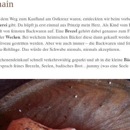
hain
 dem Weg zum Kaufland am Ostkreuz waren, entdeckten wir beim vorbei
erei
gibt. Da hüpft ja erst einmal aus Prinzip mein Herz. Als Kind vo
Brezel
alt von feinsten Backwaren auf. Eine
gehört dabei genauso zum Fr
Wecken
der
. Bei welchem heimischen Bäcker diese dann gekauft werd
 Niveau gestritten werden. Aber wie auch immer – die Backwaren sind fr
a-Rohlinge. Das würde der Schwabe niemals, niemals akzeptieren.
Bä
henendeinkauf schnell verkehrswidrig geparkt und ab in die kleine
rsprach feines Brezeln, Seelen, badisches Brot…jummy (was eine Seele