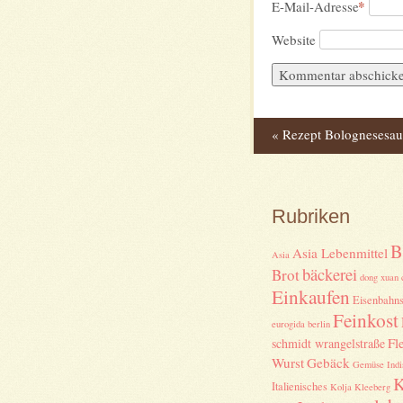
*
E-Mail-Adresse
Website
«
Rezept Bolognesesau
Post navig
Rubriken
B
Asia Lebenmittel
Asia
bäckerei
Brot
dong xuan 
Einkaufen
Eisenbahns
Feinkost
eurogida berlin
Fl
schmidt wrangelstraße
Wurst
Gebäck
Gemüse
Indi
K
Italienisches
Kolja Kleeberg