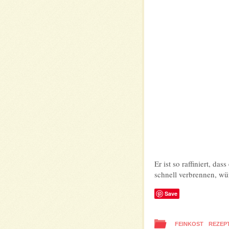
Er ist so raffiniert, d
schnell verbrennen, wür
Save
FEINKOST
REZEP