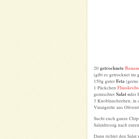
getrocknete
Banane
20
(gibt es getrocknet im
Feta
150g guter
(gerne
Flusskrebs
1 Päckchen
Salat o
gemischter
der 
3 Knoblauchzehen, in 
Vinaigrette aus Olivenö
Sucht euch ganze Chips
Salatdressig nach eurem
Dann richtet den Salat