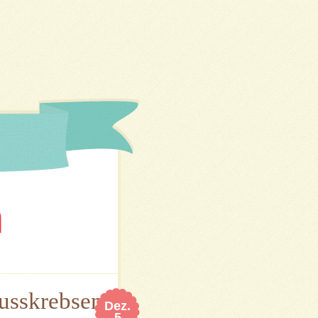
n
lusskrebsen
Dez.
5