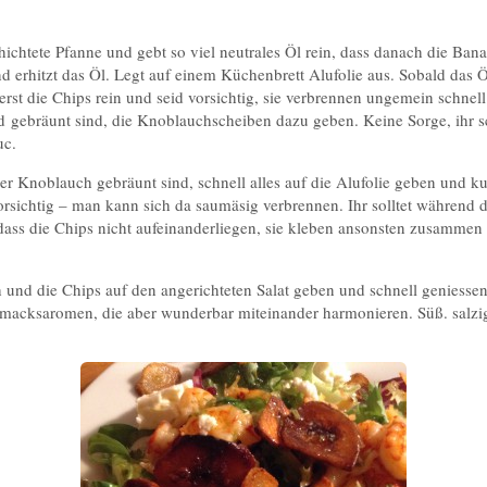
ichtete Pfanne und gebt so viel neutrales Öl rein, dass danach die Ban
 erhitzt das Öl. Legt auf einem Küchenbrett Alufolie aus. Sobald das Öl
erst die Chips rein und seid vorsichtig, sie verbrennen ungemein schnell
d gebräunt sind, die Knoblauchscheiben dazu geben. Keine Sorge, ihr
uc.
er Knoblauch gebräunt sind, schnell alles auf die Alufolie geben und ku
vorsichtig – man kann sich da saumäsig verbrennen. Ihr solltet während
dass die Chips nicht aufeinanderliegen, sie kleben ansonsten zusammen
nd die Chips auf den angerichteten Salat geben und schnell geniessen
hmacksaromen, die aber wunderbar miteinander harmonieren. Süß. salzi