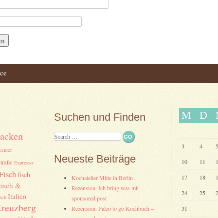
ce
ation
M
D
Suchen und Finden
acken
Search
3
4
center
Neueste Beiträge
10
11
traße
Espresso
Fisch
fisch
17
18
Kochatelier Mitte in Berlin
eisch &
Rezension: Ich bring was mit –
24
25
Italien
sch
sponsored post
reuzberg
Rezension: Paleo to go Kochbuch –
31