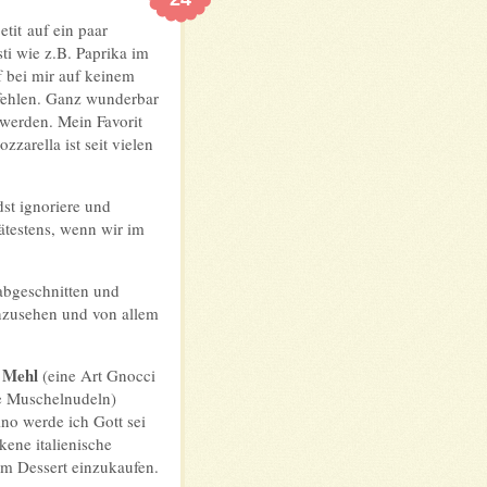
tit auf ein paar
ti wie z.B. Paprika im
 bei mir auf keinem
 fehlen. Ganz wunderbar
werden. Mein Favorit
zarella ist seit vielen
st ignoriere und
ätestens, wenn wir im
abgeschnitten und
anzusehen und von allem
e Mehl
(eine Art Gnocci
 Muschelnudeln)
ino werde ich Gott sei
ene italienische
zum Dessert einzukaufen.