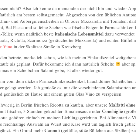
 Essen nicht? Also ich kenne da niemanden der nicht hin und wieder Appe
atürlich am besten selbstgemacht. Abgesehen von den üblichen Antipas
chini- und Auberginenscheiben in Öl oder Mozzarella mit Tomaten, darf
ami, Bel Paese und so feine Sachen wie frische Feigen in Parmaschinken
italienische Lebensmittel
i-Teller, wenn natürlich beste
dazu verwendet 
,
aola
Rictotta, Scarmorza (geräucherter Mozzarella) und echten Büffelmoz
e Vino
in der Skalitzer Straße in Kreuzberg.
en betrete, merke ich schon, wie ich meinen Einkaufszettel weitgehend
nkaufe als geplant. Dafür bekomme ich dann natürlich Schelte
aber sp
omas ein Scheibchen Salami gebe, ist alles wieder gut.
 wenn vom dem dicken Parmaschinkenschenkel, hauchdünne Scheibchen 
ier gelegt werden. Ich genieße es, mir die verschiedenen Salamisorten 
d genüsslich zu Hause mit einem guten Glas Vino zu verspeisen.
Malfatti ohn
hwierig in Berlin frischen Ricotta zu kaufen, aber unsere
Conchiglie
) mit frischer, 3 Stunden gekochter Tomatensauce oder
(große
cotta gehören einfach zu meinen Lieblingsgerichten. Bei Alimentari e V
 reichhaltige Auswahl an Wurst und Käse wird um täglich frisch geback
Cannoli
gänzt. Ein Grund mehr
(gefüllte, süße Röllchen aus Sizilien) 