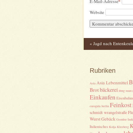
*
E-Mail-Adresse
Website
«
Jagd nach Entenkeule
Post navig
Rubriken
B
Asia Lebenmittel
Asia
bäckerei
Brot
dong xuan 
Einkaufen
Eisenbahns
Feinkost
eurogida berlin
Fl
schmidt wrangelstraße
Wurst
Gebäck
Gemüse
Indi
K
Italienisches
Kolja Kleeberg