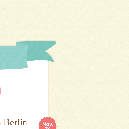
n
n Berlin
Nov.
24