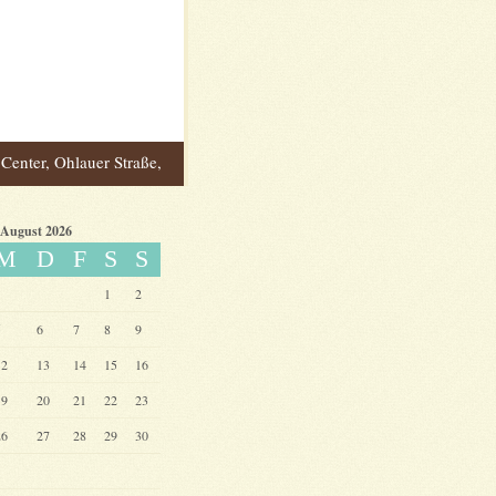
enter, Ohlauer Straße,
Kreuzberg Berlin
»
August 2026
M
D
F
S
S
1
2
5
6
7
8
9
12
13
14
15
16
19
20
21
22
23
26
27
28
29
30