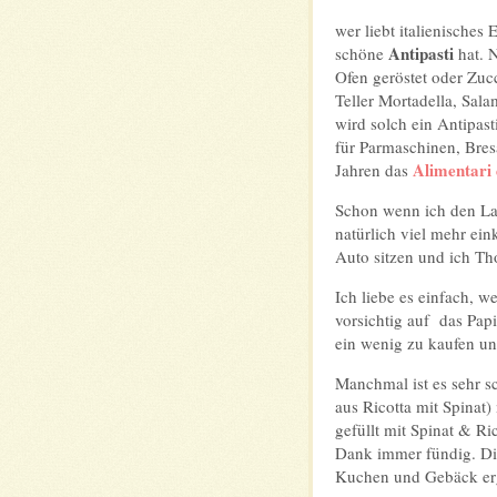
wer liebt italienisches
Antipasti
schöne
hat. N
Ofen geröstet oder Zuc
Teller Mortadella, Sal
wird solch ein Antipast
für Parmaschinen, Bres
Alimentari 
Jahren das
Schon wenn ich den Lad
natürlich viel mehr ei
Auto sitzen und ich Th
Ich liebe es einfach,
vorsichtig auf das Pap
ein wenig zu kaufen un
Manchmal ist es sehr sc
aus Ricotta mit Spinat
gefüllt mit Spinat & Ri
Dank immer fündig. Die
Kuchen und Gebäck er