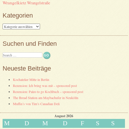
Wrangelkietz
Wrangelstraße
Kategorien
Kategorien
Suchen und Finden
Search
Neueste Beiträge
Kochatelier Mitte in Berlin
Rezension: Ich bring was mit – sponsored post
Rezension: Paleo to go Kochbuch – sponsored post
The Bread Station am Maybachufer in Neukölln
Muffin’s von Tim’s Canadian Deli
August 2026
M
D
M
D
F
S
S