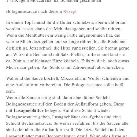
1 -2 Kugeln Mozzarella, ich Scheiben geschnitten
Bolognesesauce nach diesem
Rezept
In einem Topf müsst ihr die Butter schmelzen, aber nicht braun
werden lassen, dann das Mehl dazugeben und schön rühren.
Wenn die Mehlbutter ein wenig Farbe angenommen hat, die
warme Milch dazugeben und so lange rühren bis die Bechamel
dicklich ist. Jetzt schnell die Hitze runterstellen. Sie brennt gerne
an. Würzt die Bechamel mit Salz, Pfeffer, Lorbeer und lasst sie
ca. 20min. auf kleinster Hitze köcheln. Falls zu dick, noch etwas
Mich dazu geben. Am Schluss mit Zitronensaft abschmecken.
Während die Sauce köchelt, Mozzarella in Würfel schneiden und
eine Auflaufform vorbereiten. Die Bolognesesauce sollte heiß
sein.
Wenn alle Saucen fertig sind, dann eine dünne Schicht
Bolognesesauce auf den Boden der Auflaufform geben. Diese
Lasagneblätter
mit
belegen. Auf diese Schicht wieder
Bolognesesauce geben, Lasagneblätter draufgeben und eine
Schicht Bechamelsauce. So weiter verfahren, bis die Saucen alle
sind oder aber die Auflaufform voll. Die letzte Schicht auf den
Lasagneblätter muss Bechamelsauce drauf. Wenn alles fertig ist,