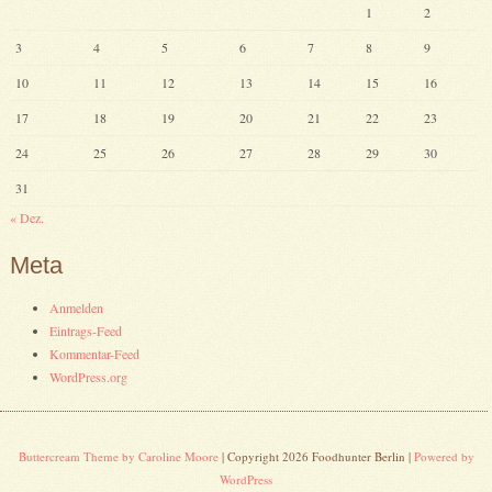
1
2
3
4
5
6
7
8
9
10
11
12
13
14
15
16
17
18
19
20
21
22
23
24
25
26
27
28
29
30
31
« Dez.
Meta
Anmelden
Eintrags-Feed
Kommentar-Feed
WordPress.org
Buttercream Theme by Caroline Moore
| Copyright 2026 Foodhunter Berlin |
Powered by
WordPress