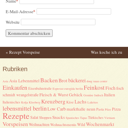
*
Name
*
E-Mail-Adresse
Website
«
Rezept Vorspeise
Was koche ich zu
Post navigation
Bananenchips-Salat mit
Weihnachten – Menü 2
»
Rubriken
Flusskrebsen
Backen
bäckerei
Brot
Asia Lebenmittel
Asia
dong xuan center
Einkaufen
Feinkost
Fisch
fisch
Eisenbahnstraße
Espresso
eurogida berlin
Fleisch & Wurst
Gebäck
Italien
schmidt wrangelstraße
Gemüse
Indisch
Kreuzberg
Lachs
Italienisches
Käse
Kolja Kleeberg
Lakritze
lebensmittel berlin
Low Carb
markthalle neun
Pizza
Pasta
Pilze
Rezepte
Snacks
Salat
Shoppen
Türkisches
Spanisches
Tapas
Vietnam
Vorspeisen
Wochenmarkt
Weihnachten
Wild
Weihnachtsmenüs