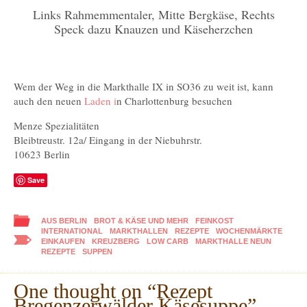
Links Rahmemmentaler, Mitte Bergkäse, Rechts
Speck dazu Knauzen und Käseherzchen
Wem der Weg in die Markthalle IX in SO36 zu weit ist, kann
auch den neuen
Laden i
n Charlottenburg besuchen
Menze Spezialitäten
Bleibtreustr. 12a/ Eingang in der Niebuhrstr.
10623 Berlin
Save
AUS BERLIN
BROT & KÄSE UND MEHR
FEINKOST
INTERNATIONAL
MARKTHALLEN
REZEPTE
WOCHENMÄRKTE
EINKAUFEN
KREUZBERG
LOW CARB
MARKTHALLE NEUN
REZEPTE
SUPPEN
One thought on “
Rezept
Bregenzerwälder Käsesuppe
”