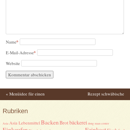
*
Name
*
E-Mail-Adresse
Website
«
Menüidee für einen
Rezept schwäbische
Post navigation
alpenländischen Abend
Knauzenwecken
»
Rubriken
Backen
bäckerei
Brot
Asia Lebenmittel
Asia
dong xuan center
Einkaufen
Feinkost