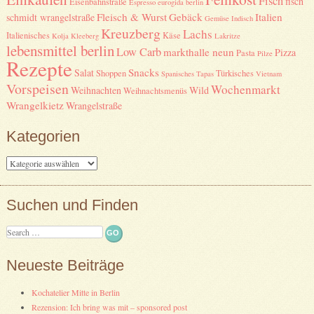
Fisch
fisch
Eisenbahnstraße
Espresso
eurogida berlin
Fleisch & Wurst
Gebäck
Italien
schmidt wrangelstraße
Gemüse
Indisch
Kreuzberg
Lachs
Italienisches
Käse
Kolja Kleeberg
Lakritze
lebensmittel berlin
Low Carb
markthalle neun
Pizza
Pasta
Pilze
Rezepte
Snacks
Salat
Shoppen
Türkisches
Spanisches
Tapas
Vietnam
Vorspeisen
Wochenmarkt
Weihnachten
Wild
Weihnachtsmenüs
Wrangelkietz
Wrangelstraße
Kategorien
Kategorien
Suchen und Finden
Search
Neueste Beiträge
Kochatelier Mitte in Berlin
Rezension: Ich bring was mit – sponsored post