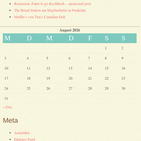
Rezension: Paleo to go Kochbuch – sponsored post
The Bread Station am Maybachufer in Neukölln
Muffin’s von Tim’s Canadian Deli
August 2026
M
D
M
D
F
S
S
1
2
3
4
5
6
7
8
9
10
11
12
13
14
15
16
17
18
19
20
21
22
23
24
25
26
27
28
29
30
31
« Dez.
Meta
Anmelden
Eintrags-Feed